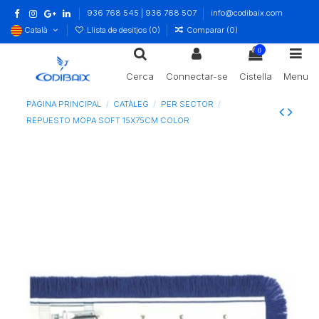
936 768 545 | 936 768 507
info@codibaix.com
Català
Llista de desitjos (
0
)
Comparar (
0
)
0
Cerca
Connectar-se
Cistella
Menu
PÀGINA PRINCIPAL
CATÀLEG
PER SECTOR
REPUESTO MOPA SOFT 15X75CM COLOR