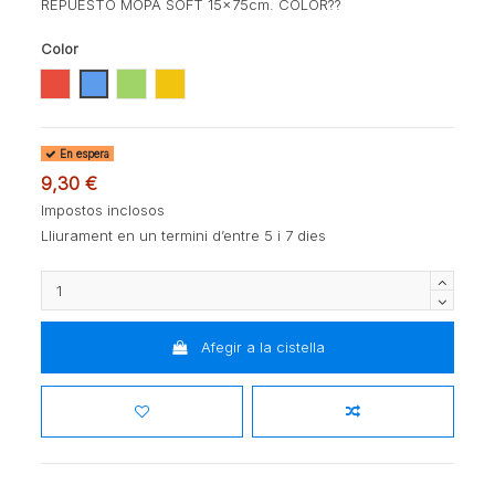
REPUESTO MOPA SOFT 15x75cm. COLOR??
Color
ROJO
AZUL
VERDE
AMARILLO
En espera
9,30 €
Impostos inclosos
Lliurament en un termini d’entre 5 i 7 dies
Afegir a la cistella