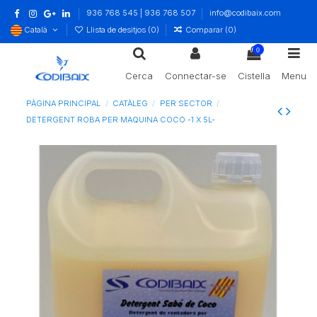
936 768 545 | 936 768 507
info@codibaix.com
Català
Llista de desitjos (
0
)
Comparar (
0
)
0
Cerca
Connectar-se
Cistella
Menu
PÀGINA PRINCIPAL
CATÀLEG
PER SECTOR
DETERGENT ROBA PER MAQUINA COCO -1 X 5L-