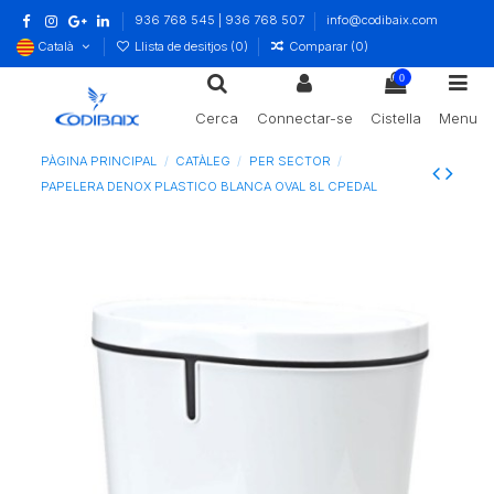
936 768 545 | 936 768 507
info@codibaix.com
Català
Llista de desitjos (
0
)
Comparar (
0
)
0
Cerca
Connectar-se
Cistella
Menu
PÀGINA PRINCIPAL
CATÀLEG
PER SECTOR
PAPELERA DENOX PLASTICO BLANCA OVAL 8L CPEDAL