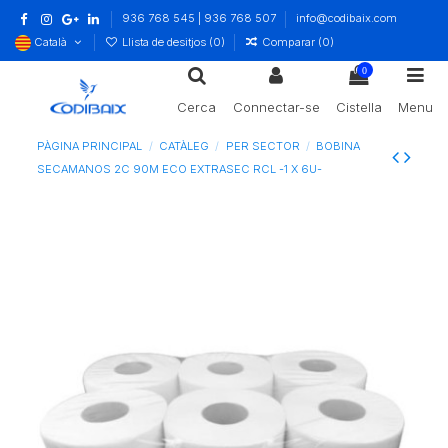
936 768 545 | 936 768 507
info@codibaix.com
Català
Llista de desitjos (
0
)
Comparar (
0
)
0
Cerca
Connectar-se
Cistella
Menu
PÀGINA PRINCIPAL
CATÀLEG
PER SECTOR
BOBINA
SECAMANOS 2C 90M ECO EXTRASEC RCL -1 X 6U-