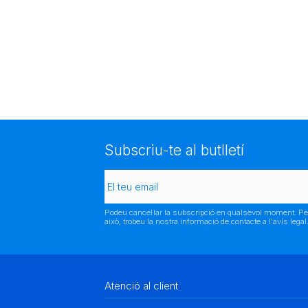
Subscriu-te al butlletí
Podeu cancel·lar la subscripció en qualsevol moment. Pe
això, trobeu la nostra informació de contacte a l'avís legal
Atenció al client