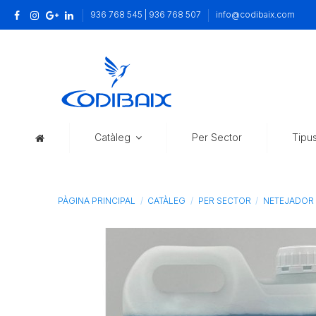
936 768 545 | 936 768 507
info@codibaix.com
Catàleg
Per Sector
Tipu
PÀGINA PRINCIPAL
CATÀLEG
PER SECTOR
NETEJADOR 