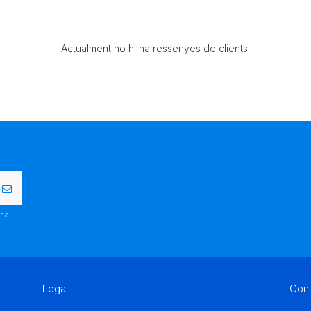
Actualment no hi ha ressenyes de clients.
r a
.
Legal
Con