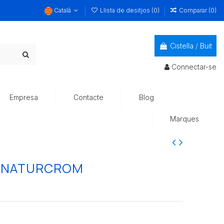
Català
Llista de desitjos (
0
)
Comparar (
0
)
Cistella
/
Buit
Connectar-se
Empresa
Contacte
Blog
Marques
U NATURCROM
-