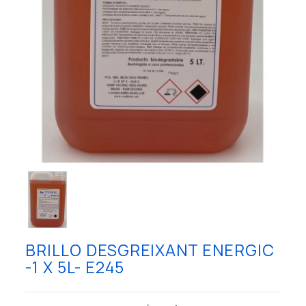
BRILLO DESGREIXANT ENERGIC
-1 X 5L- E245