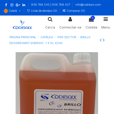
936 768 545 | 936 768 507
info@codibaix.com
Català
Llista de desitjos (
0
)
Comparar (
0
)
0
Cerca
Connectar-se
Cistella
Menu
PÀGINA PRINCIPAL
CATÀLEG
PER SECTOR
BRILLO
DESGREIXANT ENERGIC -1 X 5L- E245