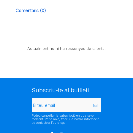
Comentaris (0)
Actualment no hi ha ressenyes de clients.
Subscriu-te al butlletí
Podeu cancel·lar la subscripció en qualsevol
moment. Per a això, trobeu la nostra informació
de contacte a l'avís legal.