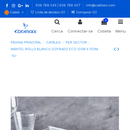
936 768 545 | 936 768 507
info@codibaix.com
Català
Llista de desitjos (
0
)
Comparar (
0
)
0
Cerca
Connectar-se
Cistella
Menu
PÀGINA PRINCIPAL
CATÀLEG
PER SECTOR
MANTEL ROLLO BLANCO GOFRADO ECO 120M X 100M
-1U-