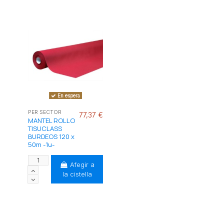
En espera
PER SECTOR
77,37 €
MANTEL ROLLO
TISUCLASS
BURDEOS 120 x
50m -1u-
Afegir a
la cistella