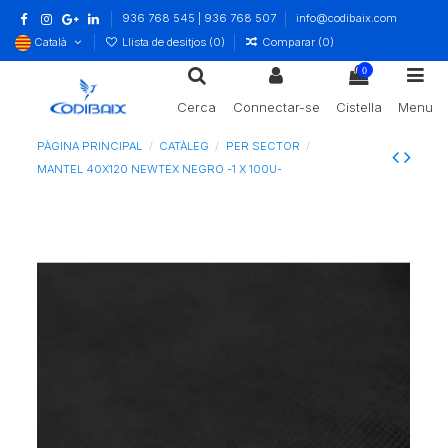
936 768 545 | 936 768 507
info@codibaix.com
Català
Llista de desitjos (
0
)
Comparar (
0
)
0
Cerca
Connectar-se
Cistella
Menu
PÀGINA PRINCIPAL
CATÀLEG
PER SECTOR
MANTEL 40X120 NEWTEX NEGRO -1 X 100U-