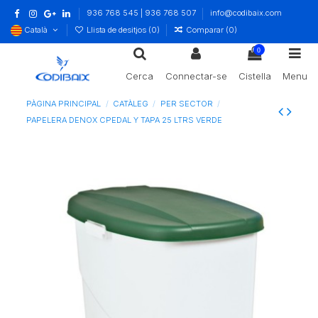
936 768 545 | 936 768 507
info@codibaix.com
Català
Llista de desitjos (
0
)
Comparar (
0
)
0
Cerca
Connectar-se
Cistella
Menu
PÀGINA PRINCIPAL
CATÀLEG
PER SECTOR
PAPELERA DENOX CPEDAL Y TAPA 25 LTRS VERDE