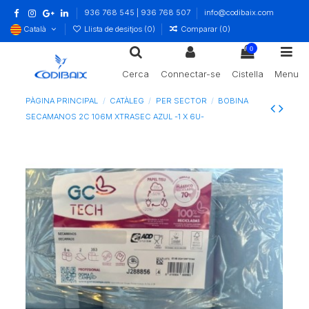
936 768 545 | 936 768 507
info@codibaix.com
Català
Llista de desitjos (
0
)
Comparar (
0
)
0
Cerca
Connectar-se
Cistella
Menu
PÀGINA PRINCIPAL
CATÀLEG
PER SECTOR
BOBINA
SECAMANOS 2C 106M XTRASEC AZUL -1 X 6U-