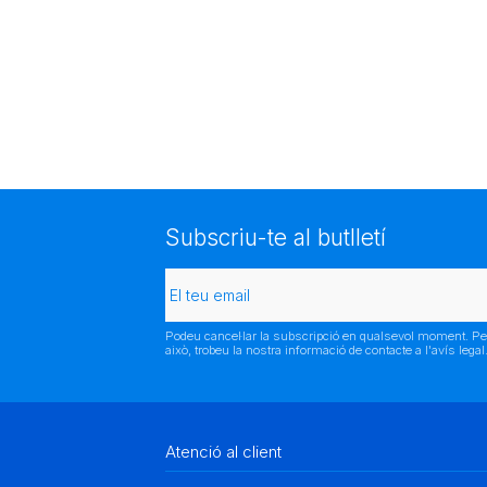
Subscriu-te al butlletí
Podeu cancel·lar la subscripció en qualsevol moment. Pe
això, trobeu la nostra informació de contacte a l'avís legal
Atenció al client