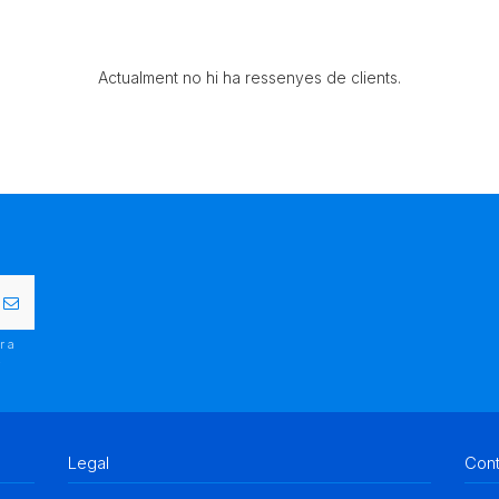
Actualment no hi ha ressenyes de clients.
r a
.
Legal
Con