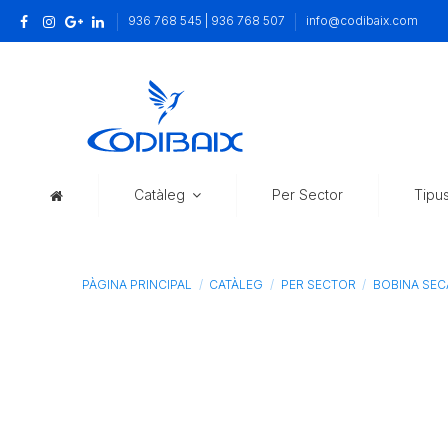
936 768 545 | 936 768 507
info@codibaix.com
Catàleg
Per Sector
Tipu
PÀGINA PRINCIPAL
CATÀLEG
PER SECTOR
BOBINA SEC