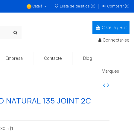
Català
Llista de desitjos (
0
)
Comparar (
0
)
Cistella
/
Buit
Connectar-se
Empresa
Contacte
Blog
Marques
 NATURAL 135 JOINT 2C
130m [1