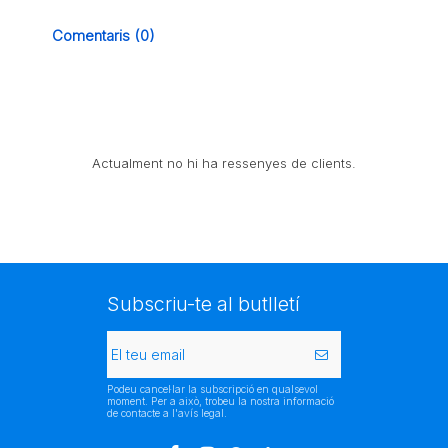
Comentaris (0)
Actualment no hi ha ressenyes de clients.
Subscriu-te al butlletí
Podeu cancel·lar la subscripció en qualsevol
moment. Per a això, trobeu la nostra informació
de contacte a l'avís legal.