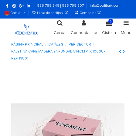
936 768 545 | 936 768 507
info@codibaix.com
Català
Llista de desitjos (
0
)
Comparar (
0
)
0
Cerca
Connectar-se
Cistella
Menu
PÀGINA PRINCIPAL
CATÀLEG
PER SECTOR
PALETINA CAFE MADERA ENFUNDADA 14CM -1 X 1000U-
REF 13801