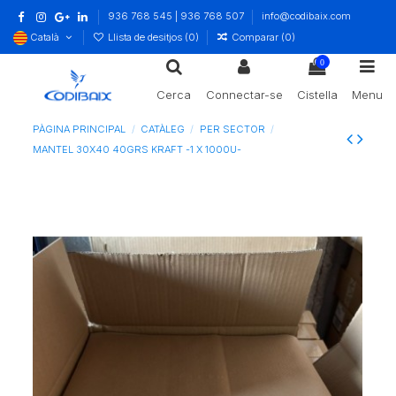
936 768 545 | 936 768 507
info@codibaix.com
Català
Llista de desitjos (
0
)
Comparar (
0
)
0
Cerca
Connectar-se
Cistella
Menu
PÀGINA PRINCIPAL
CATÀLEG
PER SECTOR
MANTEL 30X40 40GRS KRAFT -1 X 1000U-