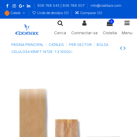
936 768 545 | 936 768 507
info@codibaix.com
Català
Llista de desitjos (
0
)
Comparar (
0
)
0
Cerca
Connectar-se
Cistella
Menu
PÀGINA PRINCIPAL
CATÀLEG
PER SECTOR
BOLSA
CELULOSA KRAFT 14728 -1 X 1000U-