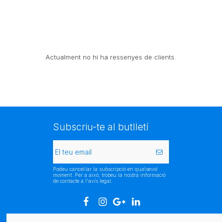
Actualment no hi ha ressenyes de clients.
Subscriu-te al butlletí
Podeu cancel·lar la subscripció en qualsevol
moment. Per a això, trobeu la nostra informació
de contacte a l'avís legal.