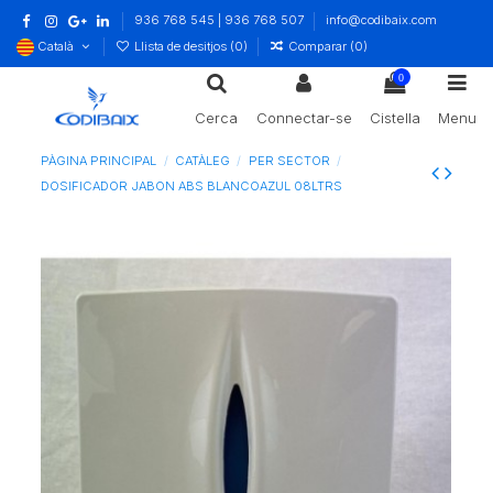
936 768 545 | 936 768 507
info@codibaix.com
Català
Llista de desitjos (
0
)
Comparar (
0
)
0
Cerca
Connectar-se
Cistella
Menu
PÀGINA PRINCIPAL
CATÀLEG
PER SECTOR
DOSIFICADOR JABON ABS BLANCOAZUL 08LTRS