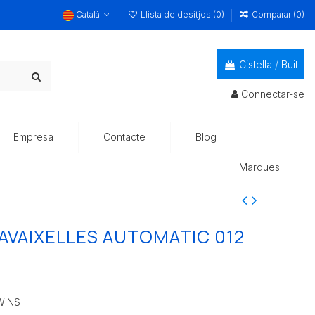
Català
Llista de desitjos (
0
)
Comparar (
0
)
Cistella
/
Buit
Connectar-se
Empresa
Contacte
Blog
Marques
AVAIXELLES AUTOMATIC 012
 WINS