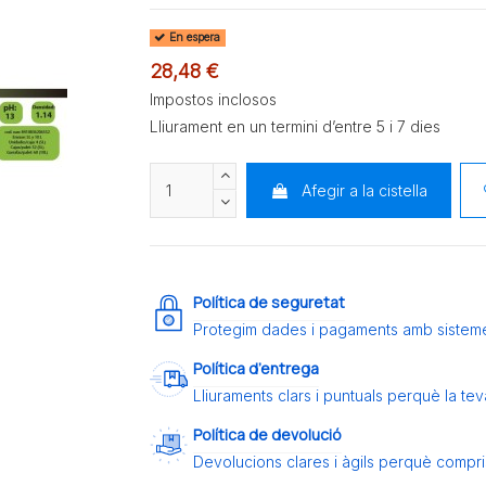
En espera
28,48 €
Impostos inclosos
Lliurament en un termini d’entre 5 i 7 dies
Afegir a la cistella
Política de seguretat
Protegim dades i pagaments amb sistem
Política d’entrega
Lliuraments clars i puntuals perquè la t
Política de devolució
Devolucions clares i àgils perquè compris 