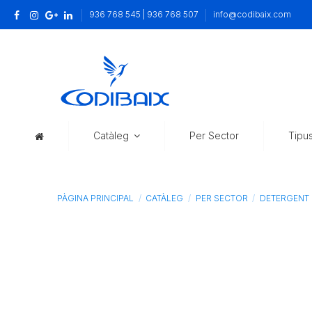
936 768 545 | 936 768 507
info@codibaix.com
Catàleg
Per Sector
Tipu
PÀGINA PRINCIPAL
CATÀLEG
PER SECTOR
DETERGENT P