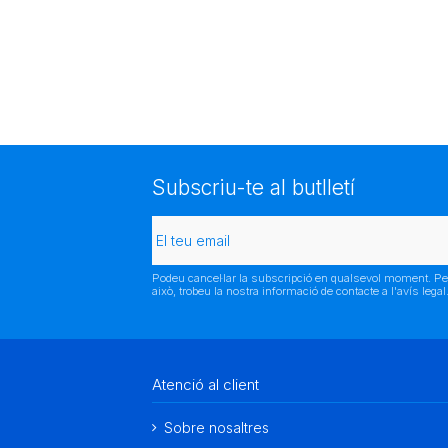
Subscriu-te al butlletí
Podeu cancel·lar la subscripció en qualsevol moment. Pe
això, trobeu la nostra informació de contacte a l'avís legal
Atenció al client
Sobre nosaltres