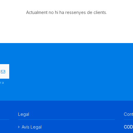
Actualment no hi ha ressenyes de clients.
r a
.
Legal
Con
Avís Legal
COD