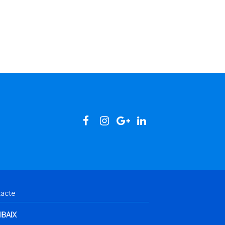
tacte
IBAIX