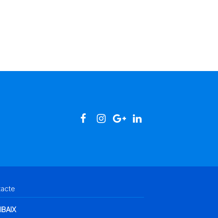
tacte
IBAIX