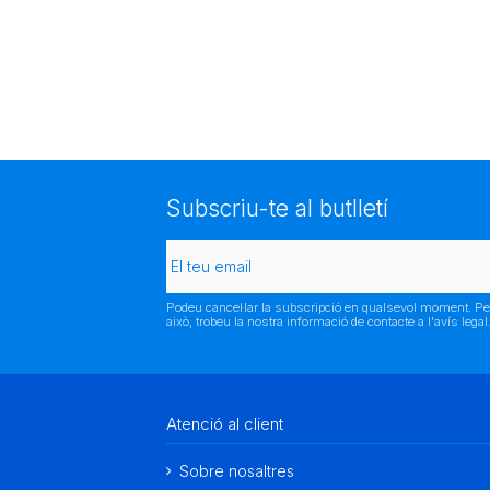
Subscriu-te al butlletí
Podeu cancel·lar la subscripció en qualsevol moment. Pe
això, trobeu la nostra informació de contacte a l'avís legal
Atenció al client
Sobre nosaltres