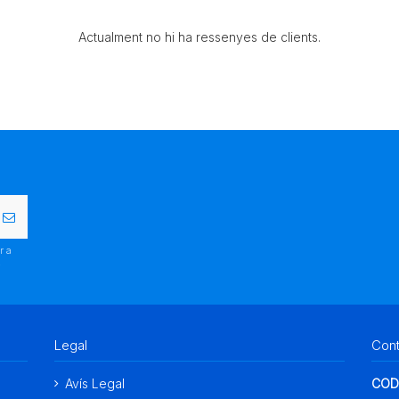
Actualment no hi ha ressenyes de clients.
r a
.
Legal
Con
Avís Legal
COD