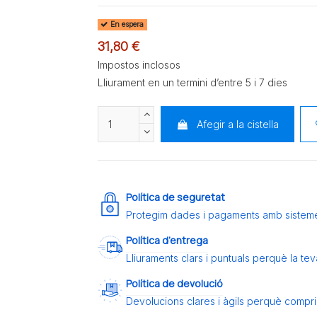
En espera
31,80 €
Impostos inclosos
Lliurament en un termini d’entre 5 i 7 dies
Afegir a la cistella
Política de seguretat
Protegim dades i pagaments amb sistem
Política d’entrega
Lliuraments clars i puntuals perquè la t
Política de devolució
Devolucions clares i àgils perquè compris 