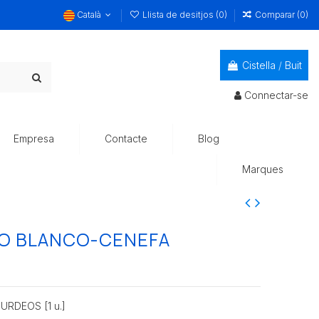
Català
Llista de desitjos (
0
)
Comparar (
0
)
Cistella
/
Buit
Connectar-se
Empresa
Contacte
Blog
Marques
DO BLANCO-CENEFA
RDEOS [1 u.]