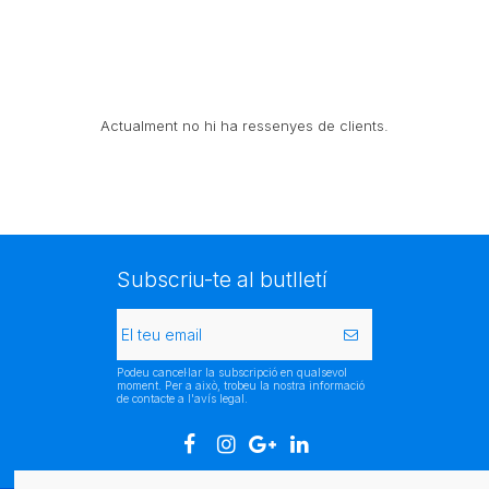
Actualment no hi ha ressenyes de clients.
Subscriu-te al butlletí
Podeu cancel·lar la subscripció en qualsevol
moment. Per a això, trobeu la nostra informació
de contacte a l'avís legal.