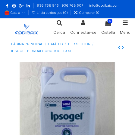
936 768 545 | 936 768 507
info@codibaix.com
Català
Llista de desitjos (
0
)
Comparar (
0
)
0
Cerca
Connectar-se
Cistella
Menu
PÀGINA PRINCIPAL
CATÀLEG
PER SECTOR
IPSOGEL HIDROALCOHOLICO -1 X 5L-