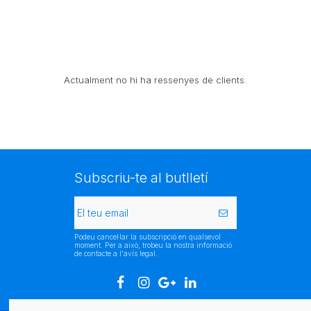
Actualment no hi ha ressenyes de clients.
Subscriu-te al butlletí
Podeu cancel·lar la subscripció en qualsevol
moment. Per a això, trobeu la nostra informació
de contacte a l'avís legal.