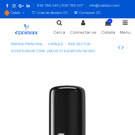
936 768 545 | 936 768 507
info@codibaix.com
Català
Llista de desitjos (
0
)
Comparar (
0
)
0
Cerca
Connectar-se
Cistella
Menu
PÀGINA PRINCIPAL
CATÀLEG
PER SECTOR
DOSIFICADOR TORK JABON S1 ELEVATION NEGRO