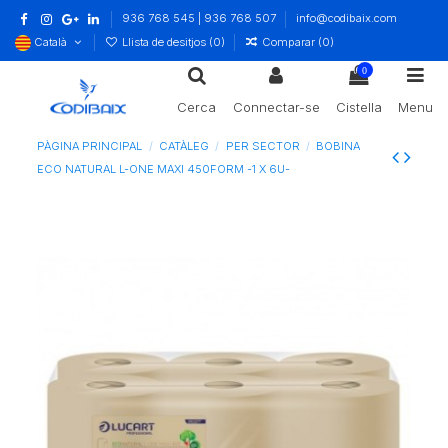
936 768 545 | 936 768 507
info@codibaix.com
Català
Llista de desitjos (
0
)
Comparar (
0
)
0
Cerca
Connectar-se
Cistella
Menu
PÀGINA PRINCIPAL
CATÀLEG
PER SECTOR
BOBINA
ECO NATURAL L-ONE MAXI 450FORM -1 X 6U-