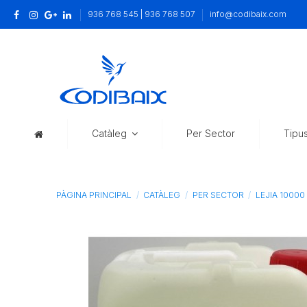
936 768 545 | 936 768 507
info@codibaix.com
Catàleg
Per Sector
Tipu
PÀGINA PRINCIPAL
CATÀLEG
PER SECTOR
LEJIA 10000 