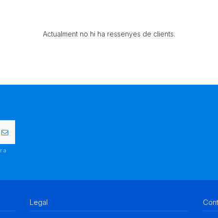
Actualment no hi ha ressenyes de clients.
r a
.
Legal
Con