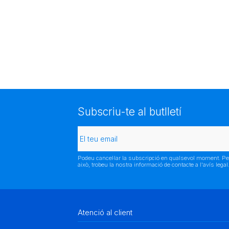
Subscriu-te al butlletí
Podeu cancel·lar la subscripció en qualsevol moment. Pe
això, trobeu la nostra informació de contacte a l'avís legal
Atenció al client