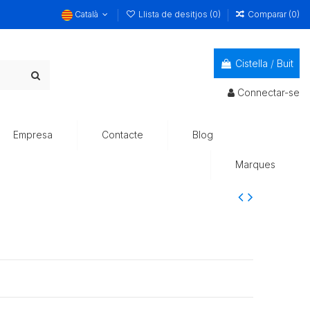
Català
Llista de desitjos (
0
)
Comparar (
0
)
Cistella
/
Buit
Connectar-se
Empresa
Contacte
Blog
Marques