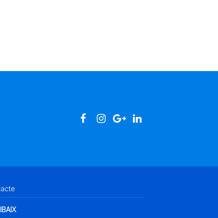
tacte
IBAIX