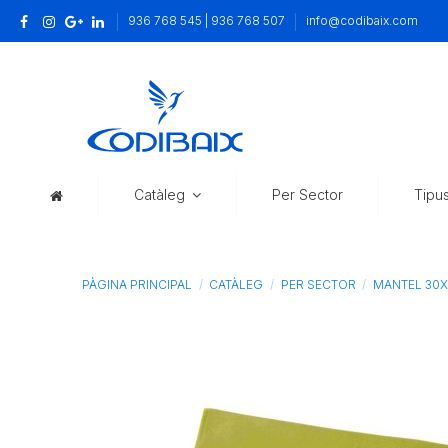
936 768 545 | 936 768 507
info@codibaix.com
Catàleg
Per Sector
Tipu
PÀGINA PRINCIPAL
CATÀLEG
PER SECTOR
MANTEL 30X4