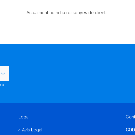
Actualment no hi ha ressenyes de clients.
r a
.
Legal
Con
Avís Legal
COD