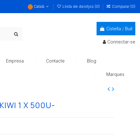
Català
Llista de desitjos (
0
)
Comparar (
0
)
Cistella
/
Buit
Connectar-se
Empresa
Contacte
Blog
Marques
IWI 1 X 500U-