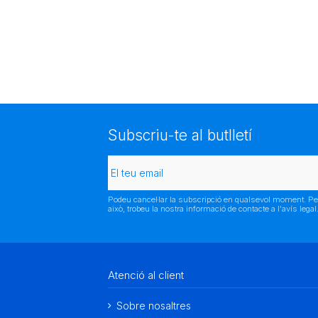
Subscriu-te al butlletí
Podeu cancel·lar la subscripció en qualsevol moment. Pe
això, trobeu la nostra informació de contacte a l'avís legal
Atenció al client
Sobre nosaltres