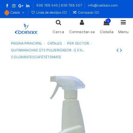
936 768 545 | 936 768 507
info@codibaix.com
Català
Llista de desitjos (
0
)
Comparar (
0
)
0
Cerca
Connectar-se
Cistella
Menu
PÀGINA PRINCIPAL
CATÀLEG
PER SECTOR
QUITAMANCHAS ST3 PULVERIZADOR -2 X 1L-
COLORANTESCAFÉTÉTOMATE