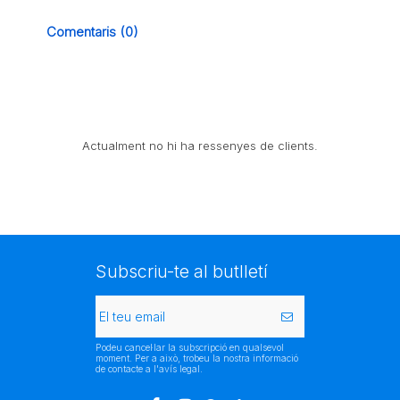
Comentaris (0)
Actualment no hi ha ressenyes de clients.
Subscriu-te al butlletí
Podeu cancel·lar la subscripció en qualsevol
moment. Per a això, trobeu la nostra informació
de contacte a l'avís legal.