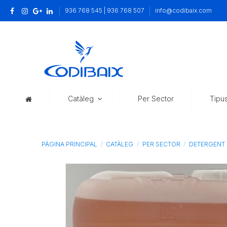
936 768 545 | 936 768 507
info@codibaix.com
Catàleg
Per Sector
Tipu
PÀGINA PRINCIPAL
CATÀLEG
PER SECTOR
DETERGENT P