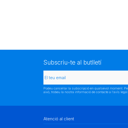
Subscriu-te al butlletí
Podeu cancel·lar la subscripció en qualsevol moment. Pe
això, trobeu la nostra informació de contacte a l'avís legal
Atenció al client