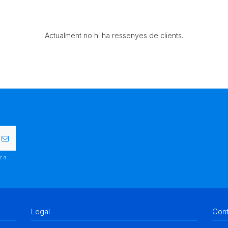
Actualment no hi ha ressenyes de clients.
r a
.
Legal
Con