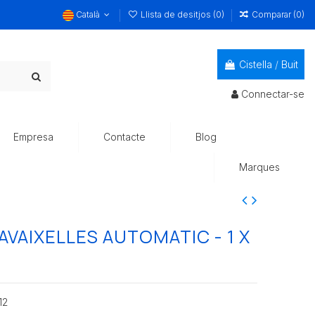
Català
Llista de desitjos (
0
)
Comparar (
0
)
Cistella
/
Buit
Connectar-se
Empresa
Contacte
Blog
Marques
VAIXELLES AUTOMATIC - 1 X
12