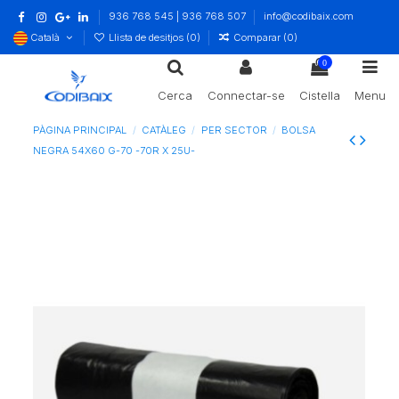
936 768 545 | 936 768 507
info@codibaix.com
Català
Llista de desitjos (
0
)
Comparar (
0
)
0
Cerca
Connectar-se
Cistella
Menu
PÀGINA PRINCIPAL
CATÀLEG
PER SECTOR
BOLSA
NEGRA 54X60 G-70 -70R X 25U-