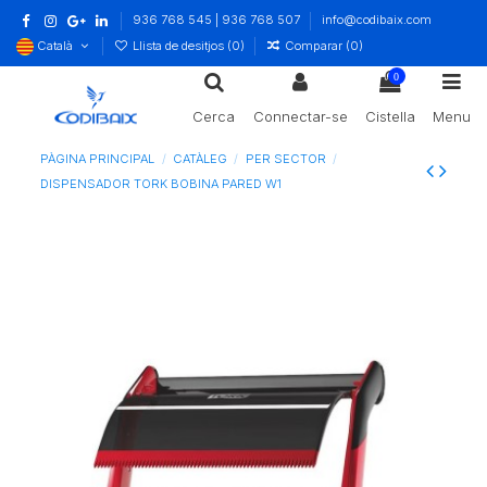
936 768 545 | 936 768 507
info@codibaix.com
Català
Llista de desitjos (
0
)
Comparar (
0
)
0
Cerca
Connectar-se
Cistella
Menu
PÀGINA PRINCIPAL
CATÀLEG
PER SECTOR
DISPENSADOR TORK BOBINA PARED W1