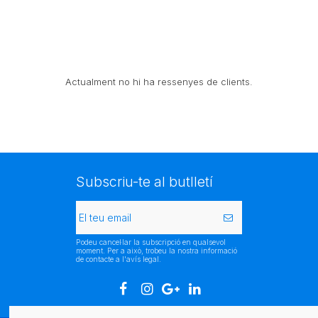
Actualment no hi ha ressenyes de clients.
Subscriu-te al butlletí
Podeu cancel·lar la subscripció en qualsevol
moment. Per a això, trobeu la nostra informació
de contacte a l'avís legal.