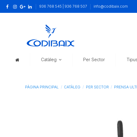
936 768 545 | 936 768 507
info@codibaix.com
Catàleg
Per Sector
Tipu
PÀGINA PRINCIPAL
CATÀLEG
PER SECTOR
PRENSA UL