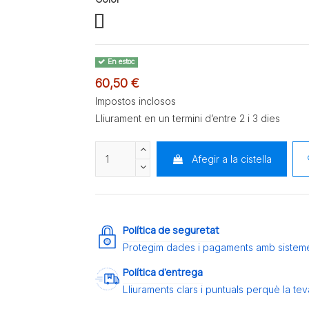
146964
113972
En estoc
60,50 €
Impostos inclosos
Lliurament en un termini d’entre 2 i 3 dies
Afegir a la cistella
Política de seguretat
Protegim dades i pagaments amb sistem
Política d’entrega
Lliuraments clars i puntuals perquè la t