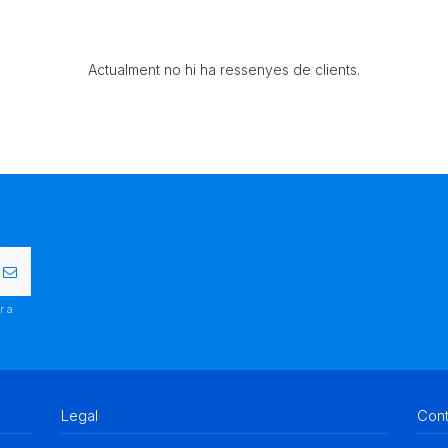
Actualment no hi ha ressenyes de clients.
r a
.
Legal
Con