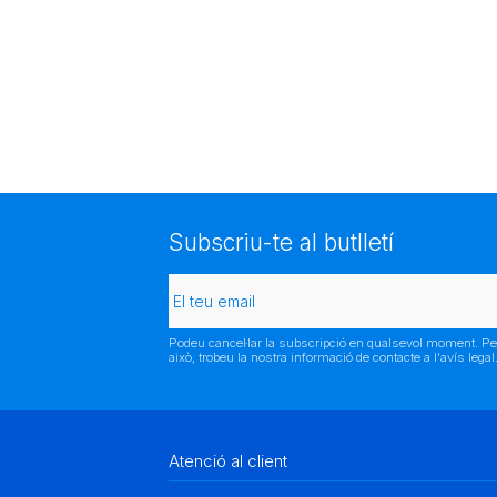
Subscriu-te al butlletí
Podeu cancel·lar la subscripció en qualsevol moment. Pe
això, trobeu la nostra informació de contacte a l'avís legal
Atenció al client