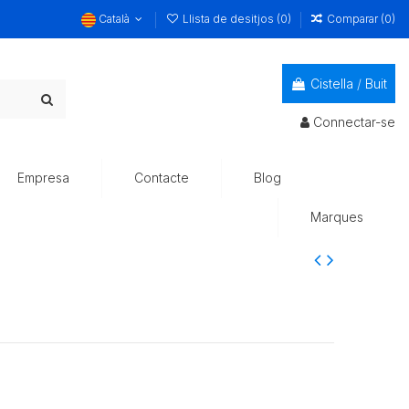
Català
Llista de desitjos (
0
)
Comparar (
0
)
Cistella
/
Buit
Connectar-se
Empresa
Contacte
Blog
Marques