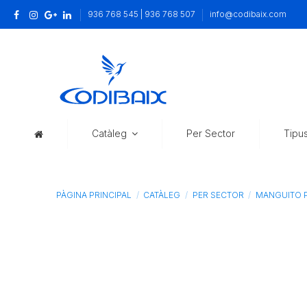
936 768 545 | 936 768 507
info@codibaix.com
Catàleg
Per Sector
Tipu
PÀGINA PRINCIPAL
CATÀLEG
PER SECTOR
MANGUITO P