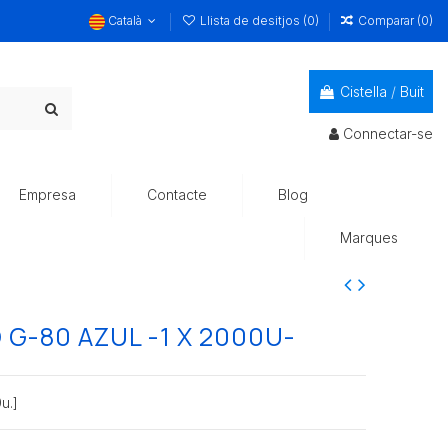
Català
Llista de desitjos (
0
)
Comparar (
0
)
Cistella
/
Buit
Connectar-se
Empresa
Contacte
Blog
Marques
G-80 AZUL -1 X 2000U-
u.]