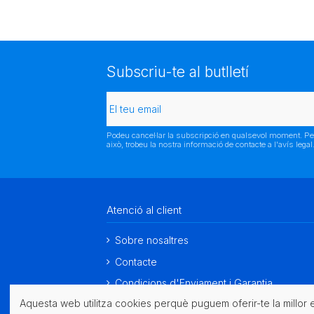
Subscriu-te al butlletí
Podeu cancel·lar la subscripció en qualsevol moment. Pe
això, trobeu la nostra informació de contacte a l'avís legal
Atenció al client
Sobre nosaltres
Contacte
Condicions d'Enviament i Garantia
Aquesta web utilitza cookies perquè puguem oferir-te la millor