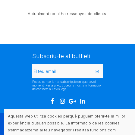
Actualment no hi ha ressenyes de clients.
Subscriu-te al butlletí
Podeu cancel·lar la subscripció en qualsevol
moment. Per a això, trobeu la nostra informació
de contacte a l'avís legal.
Aquesta web utilitza cookies perquè puguem oferir-te la millor
experiència d’usuari possible. La informació de les cookies
Atenció al client
s’emmagatzema al teu navegador i realitza funcions com