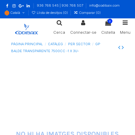
936 768 545 | 936 768 507
info@codibaix.com
Català
Llista de desitjos (
0
)
Comparar (
0
)
0
Cerca
Connectar-se
Cistella
Menu
PÀGINA PRINCIPAL
CATÀLEG
PER SECTOR
GP
BALDE TRANSPARENTE 7500CC -1 X 3U-