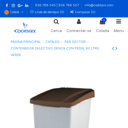
936 768 545 | 936 768 507
info@codibaix.com
Català
Llista de desitjos (
0
)
Comparar (
0
)
0
Cerca
Connectar-se
Cistella
Menu
PÀGINA PRINCIPAL
CATÀLEG
PER SECTOR
CONTENEDOR SELECTIVO DENOX CON PEDAL 60 LTRS
VERDE