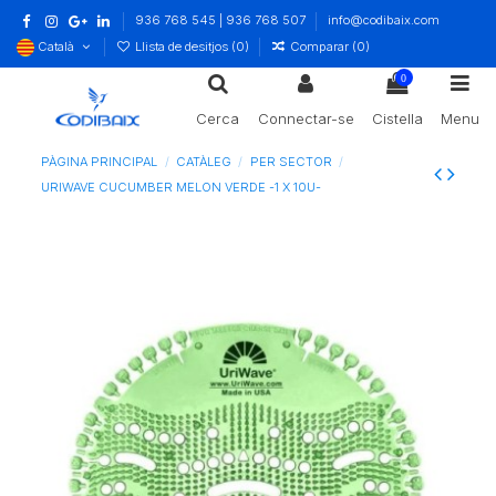
936 768 545 | 936 768 507
info@codibaix.com
Català
Llista de desitjos (
0
)
Comparar (
0
)
0
Cerca
Connectar-se
Cistella
Menu
PÀGINA PRINCIPAL
CATÀLEG
PER SECTOR
URIWAVE CUCUMBER MELON VERDE -1 X 10U-