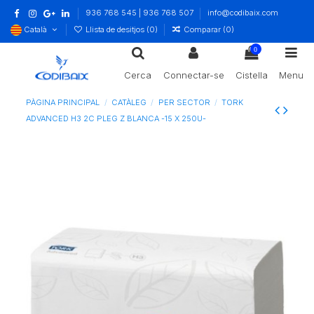
936 768 545 | 936 768 507
info@codibaix.com
Català
Llista de desitjos (
0
)
Comparar (
0
)
0
Cerca
Connectar-se
Cistella
Menu
PÀGINA PRINCIPAL
CATÀLEG
PER SECTOR
TORK
ADVANCED H3 2C PLEG Z BLANCA -15 X 250U-