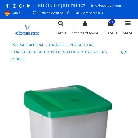
936 768 545 | 936 768 507
info@codibaix.com
Català
Llista de desitjos (
0
)
Comparar (
0
)
0
Cerca
Connectar-se
Cistella
Menu
PÀGINA PRINCIPAL
CATÀLEG
PER SECTOR
CONTENEDOR SELECTIVO DENOX CON PEDAL 80 LTRS
VERDE