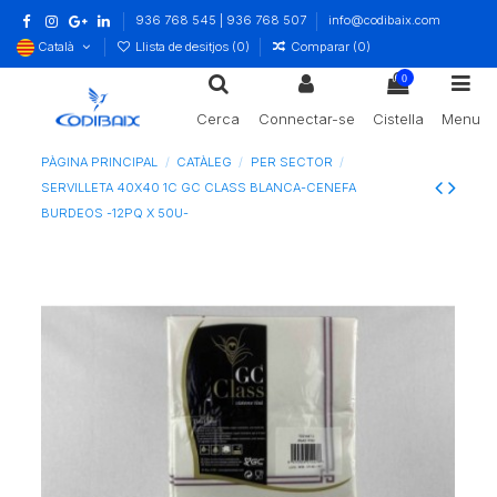
936 768 545 | 936 768 507
info@codibaix.com
Català
Llista de desitjos (
0
)
Comparar (
0
)
0
Cerca
Connectar-se
Cistella
Menu
PÀGINA PRINCIPAL
CATÀLEG
PER SECTOR
SERVILLETA 40X40 1C GC CLASS BLANCA-CENEFA
BURDEOS -12PQ X 50U-