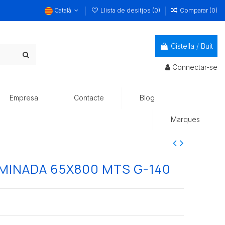
Català
Llista de desitjos (
0
)
Comparar (
0
)
Cistella
/
Buit
Connectar-se
Empresa
Contacte
Blog
Marques
AMINADA 65X800 MTS G-140