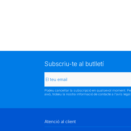
Subscriu-te al butlletí
Podeu cancel·lar la subscripció en qualsevol moment. Pe
això, trobeu la nostra informació de contacte a l'avís legal
Atenció al client