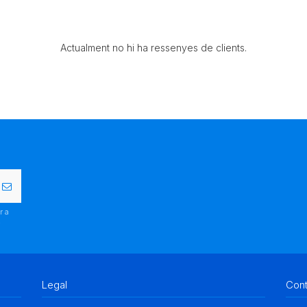
Actualment no hi ha ressenyes de clients.
r a
.
Legal
Con