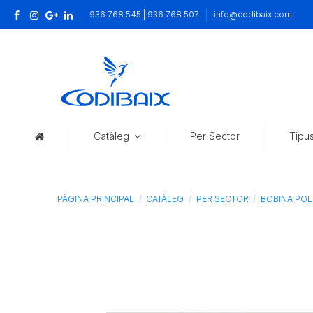
936 768 545 | 936 768 507
info@codibaix.com
Catàleg
Per Sector
Tipu
PÀGINA PRINCIPAL
CATÀLEG
PER SECTOR
BOBINA POL