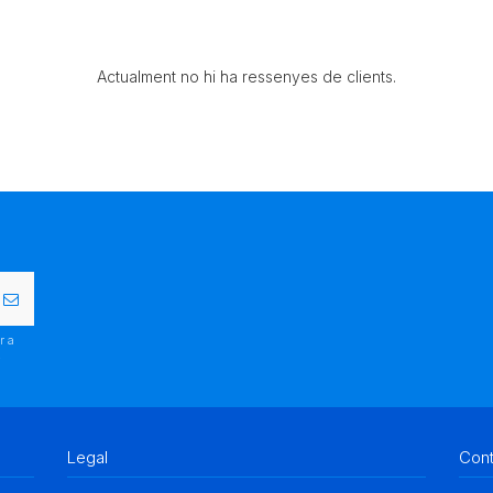
Actualment no hi ha ressenyes de clients.
r a
.
Legal
Con