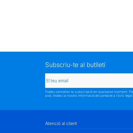
Subscriu-te al butlletí
Podeu cancel·lar la subscripció en qualsevol moment. Pe
això, trobeu la nostra informació de contacte a l'avís legal
Atenció al client