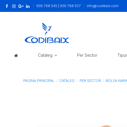
936 768 545 | 936 768 507
info@codibaix.com
Catàleg
Per Sector
Tipu
PÀGINA PRINCIPAL
CATÀLEG
PER SECTOR
BOLSA NARAN