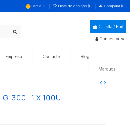
Català
Llista de desitjos (
0
)
Comparar (
0
)
Cistella
/
Buit
Connectar-se
Empresa
Contacte
Blog
Marques
G-300 -1 X 100U-