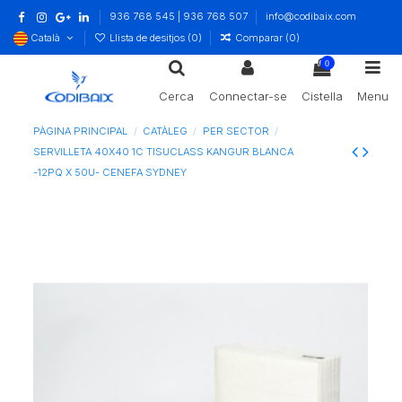
936 768 545 | 936 768 507
info@codibaix.com
Català
Llista de desitjos (
0
)
Comparar (
0
)
0
Cerca
Connectar-se
Cistella
Menu
PÀGINA PRINCIPAL
CATÀLEG
PER SECTOR
SERVILLETA 40X40 1C TISUCLASS KANGUR BLANCA
-12PQ X 50U- CENEFA SYDNEY