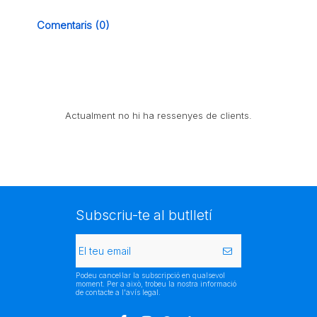
Comentaris (0)
Actualment no hi ha ressenyes de clients.
Subscriu-te al butlletí
Podeu cancel·lar la subscripció en qualsevol
moment. Per a això, trobeu la nostra informació
de contacte a l'avís legal.