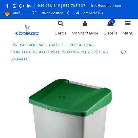
936 768 545 | 936 768 507
info@codibaix.com
Català
Llista de desitjos (
0
)
Comparar (
0
)
0
Cerca
Connectar-se
Cistella
Menu
PÀGINA PRINCIPAL
CATÀLEG
PER SECTOR
CONTENEDOR SELECTIVO DENOX CON PEDAL 120 LTRS
AMARILLO