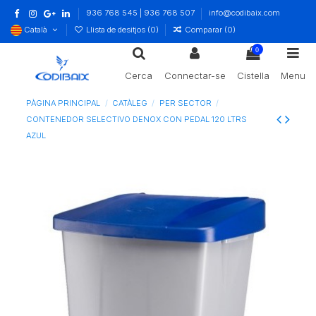
936 768 545 | 936 768 507
info@codibaix.com
Català
Llista de desitjos (
0
)
Comparar (
0
)
0
Cerca
Connectar-se
Cistella
Menu
PÀGINA PRINCIPAL
CATÀLEG
PER SECTOR
CONTENEDOR SELECTIVO DENOX CON PEDAL 120 LTRS
AZUL