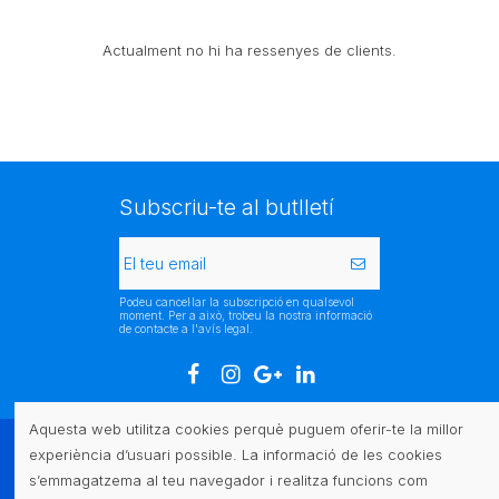
Actualment no hi ha ressenyes de clients.
Subscriu-te al butlletí
Podeu cancel·lar la subscripció en qualsevol
moment. Per a això, trobeu la nostra informació
de contacte a l'avís legal.
Aquesta web utilitza cookies perquè puguem oferir-te la millor
experiència d’usuari possible. La informació de les cookies
Atenció al client
s’emmagatzema al teu navegador i realitza funcions com