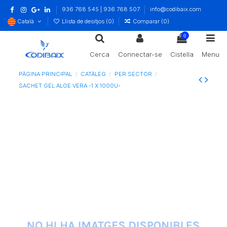
936 768 545 | 936 768 507
info@codibaix.com
Català
Llista de desitjos (
0
)
Comparar (
0
)
0
Cerca
Connectar-se
Cistella
Menu
PÀGINA PRINCIPAL
CATÀLEG
PER SECTOR
SACHET GEL ALOE VERA -1 X 1000U-