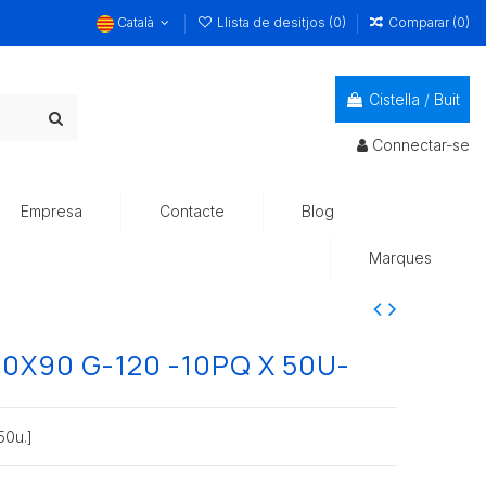
Català
Llista de desitjos (
0
)
Comparar (
0
)
Cistella
/
Buit
Connectar-se
Empresa
Contacte
Blog
Marques
X90 G-120 -10PQ X 50U-
0u.]