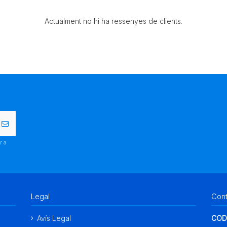
Actualment no hi ha ressenyes de clients.
r a
.
Legal
Con
Avís Legal
COD