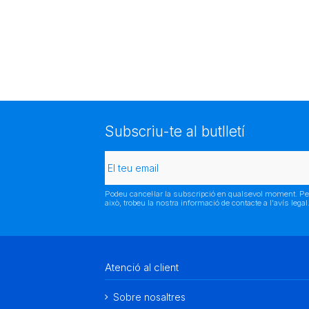
Subscriu-te al butlletí
Podeu cancel·lar la subscripció en qualsevol moment. Pe
això, trobeu la nostra informació de contacte a l'avís legal
Atenció al client
Sobre nosaltres