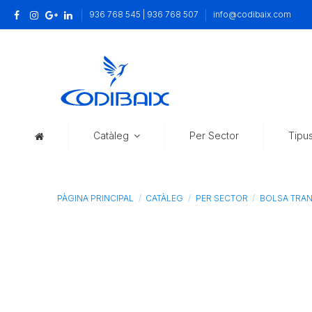
936 768 545 | 936 768 507
info@codibaix.com
Catàleg
Per Sector
Tipu
PÀGINA PRINCIPAL
CATÀLEG
PER SECTOR
BOLSA TRAN