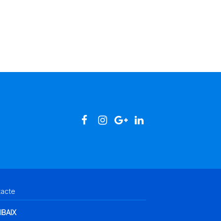
tacte
IBAIX