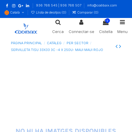
936 768 545 | 936 768 507
info@codibaix.com
Català
Llista de desitjos (
0
)
Comparar (
0
)
0
Cerca
Connectar-se
Cistella
Menu
PÀGINA PRINCIPAL
CATÀLEG
PER SECTOR
SERVILLETA TISU 33X33 3C -4 X 250U- MAUI MAUI ROJO