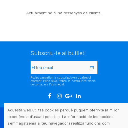
Actualment no hi ha ressenyes de clients.
Subscriu-te al butlletí
Podeu cancel·lar la subscripció en qualsevol
moment. Per a això, trobeu la nostra informació
de contacte a l'avís legal.
Aquesta web utilitza cookies perquè puguem oferir-te la millor
experiència d’usuari possible. La informació de les cookies
Atenció al client
s’emmagatzema al teu navegador i realitza funcions com