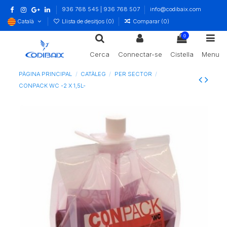
936 768 545 | 936 768 507
info@codibaix.com
Català
Llista de desitjos (
0
)
Comparar (
0
)
0
Cerca
Connectar-se
Cistella
Menu
PÀGINA PRINCIPAL
CATÀLEG
PER SECTOR
CONPACK WC -2 X 1,5L-