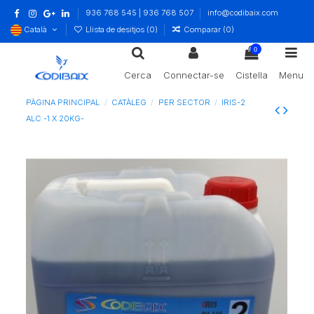
936 768 545 | 936 768 507
info@codibaix.com
Català
Llista de desitjos (
0
)
Comparar (
0
)
0
Cerca
Connectar-se
Cistella
Menu
PÀGINA PRINCIPAL
CATÀLEG
PER SECTOR
IRIS-2
ALC -1 X 20KG-