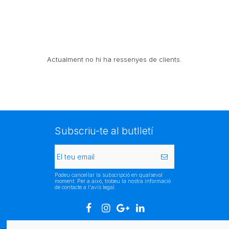
Actualment no hi ha ressenyes de clients.
Subscriu-te al butlletí
Podeu cancel·lar la subscripció en qualsevol
moment. Per a això, trobeu la nostra informació
de contacte a l'avís legal.