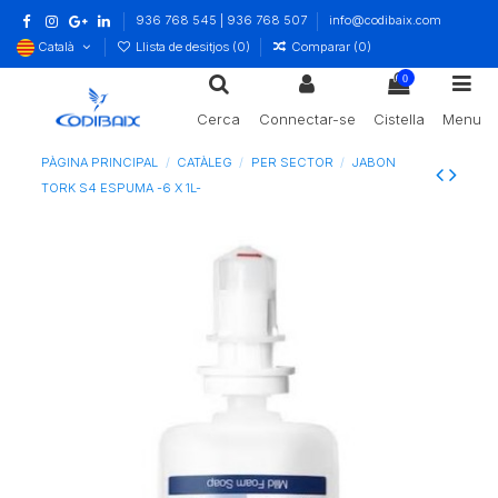
936 768 545 | 936 768 507
info@codibaix.com
Català
Llista de desitjos (
0
)
Comparar (
0
)
0
Cerca
Connectar-se
Cistella
Menu
PÀGINA PRINCIPAL
CATÀLEG
PER SECTOR
JABON
TORK S4 ESPUMA -6 X 1L-