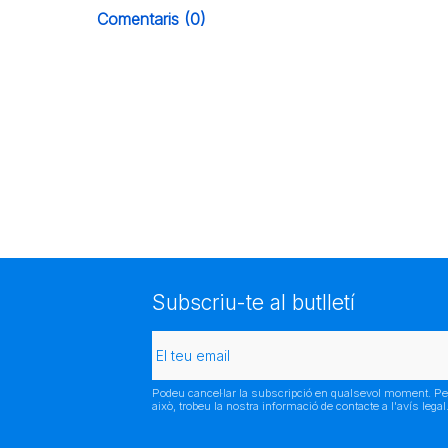
Comentaris (0)
Subscriu-te al butlletí
Podeu cancel·lar la subscripció en qualsevol moment. Pe
això, trobeu la nostra informació de contacte a l'avís legal