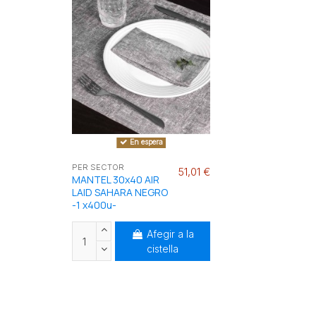
En espera
PER SECTOR
51,01 €
MANTEL 30x40 AIR
LAID SAHARA NEGRO
-1 x400u-
Afegir a la
cistella