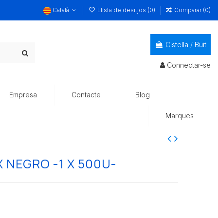
Català
Llista de desitjos (
0
)
Comparar (
0
)
Cistella
/
Buit
Connectar-se
Empresa
Contacte
Blog
Marques
 NEGRO -1 X 500U-