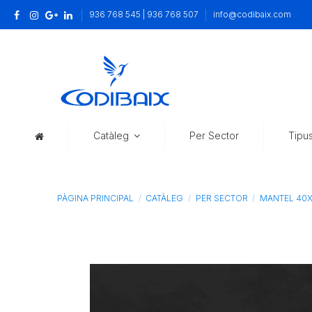
936 768 545 | 936 768 507
info@codibaix.com
Catàleg
Per Sector
Tipu
PÀGINA PRINCIPAL
CATÀLEG
PER SECTOR
MANTEL 40X