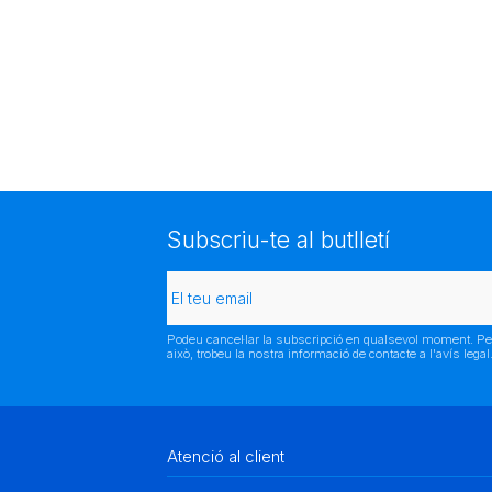
Subscriu-te al butlletí
Podeu cancel·lar la subscripció en qualsevol moment. Pe
això, trobeu la nostra informació de contacte a l'avís legal
Atenció al client