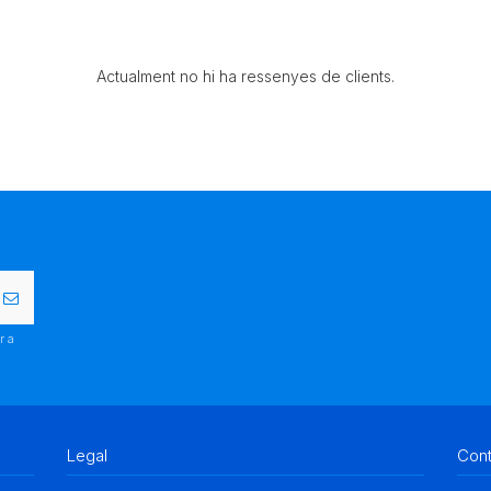
Actualment no hi ha ressenyes de clients.
r a
.
Legal
Con