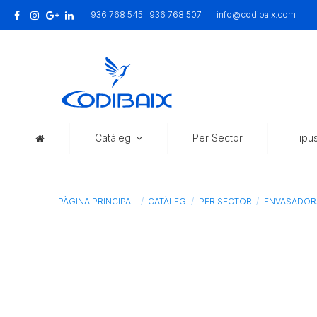
936 768 545 | 936 768 507
info@codibaix.com
Catàleg
Per Sector
Tipu
PÀGINA PRINCIPAL
CATÀLEG
PER SECTOR
ENVASADORA