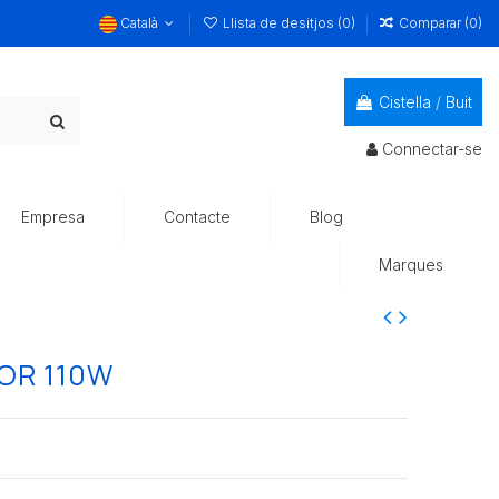
Català
Llista de desitjos (
0
)
Comparar (
0
)
Cistella
/
Buit
Connectar-se
Empresa
Contacte
Blog
Marques
OR 110W