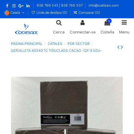
936 768 545 | 936 768 507
info@codibaix.com
Català
Llista de desitjos (
0
)
Comparar (
0
)
0
Cerca
Connectar-se
Cistella
Menu
PÀGINA PRINCIPAL
CATÀLEG
PER SECTOR
SERVILLETA 40X40 1C TISUCLASS CACAO -12P X 50U-