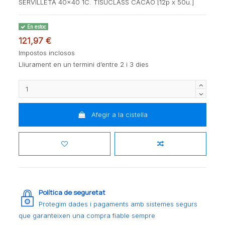
SERVILLETA 40x40 1C. TISUCLASS CACAO [12p x 50u.]
En estoc
121,97 €
Impostos inclosos
Lliurament en un termini d’entre 2 i 3 dies
Afegir a la cistella
Política de seguretat
Protegim dades i pagaments amb sistemes segurs
que garanteixen una compra fiable sempre