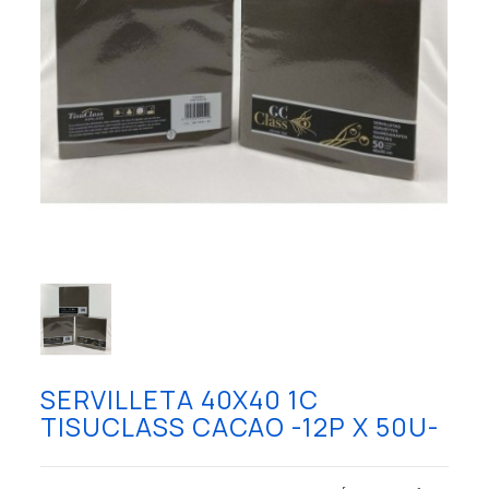
SERVILLETA 40X40 1C
TISUCLASS CACAO -12P X 50U-