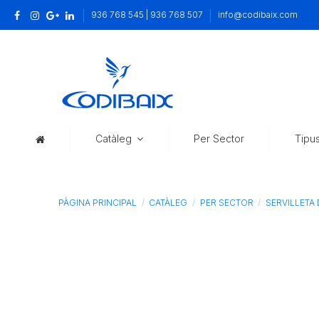
936 768 545 | 936 768 507
info@codibaix.com
Catàleg
Per Sector
Tipu
PÀGINA PRINCIPAL
CATÀLEG
PER SECTOR
SERVILLETA 