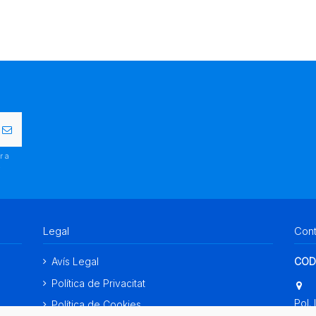
r a
.
Legal
Con
Avís Legal
COD
Política de Privacitat
Pol. 
Política de Cookies