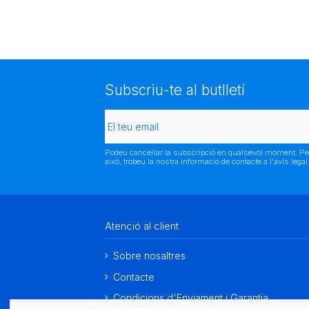
Subscriu-te al butlletí
Podeu cancel·lar la subscripció en qualsevol moment. Pe
això, trobeu la nostra informació de contacte a l'avís legal
Atenció al client
Sobre nosaltres
Contacte
Condicions d'Enviament i Garantia