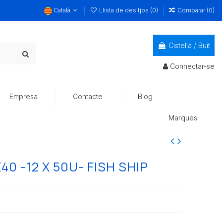
Català
Llista de desitjos (
0
)
Comparar (
0
)
Cistella
/
Buit
Connectar-se
Empresa
Contacte
Blog
Marques
40 -12 X 50U- FISH SHIP