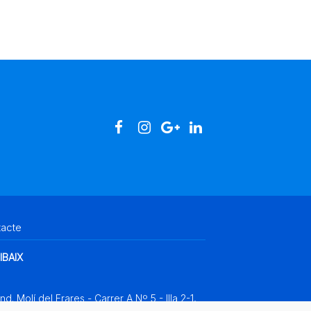
tacte
IBAIX
Ind. Molí del Frares - Carrer A Nº 5 - Illa 2-1,