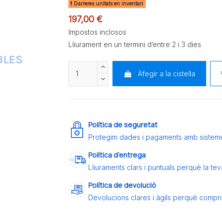
Darreres unitats en inventari
197,00 €
Impostos inclosos
Lliurament en un termini d’entre 2 i 3 dies
Afegir a la cistella
Política de seguretat
Protegim dades i pagaments amb sistem
Política d’entrega
Lliuraments clars i puntuals perquè la t
Política de devolució
Devolucions clares i àgils perquè compris 