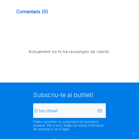
Comentaris (0)
Actualment no hi ha ressenyes de clients.
Subscriu-te al butlletí
Podeu cancel·lar la subscripció en qualsevol
moment. Per a això, trobeu la nostra informació
de contacte a l'avís legal.