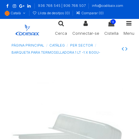
936 768 545 | 936 768 507
info@codibaix.com
Català
Llista de desitjos (
0
)
Comparar (
0
)
0
Cerca
Connectar-se
Cistella
Menu
PÀGINA PRINCIPAL
CATÀLEG
PER SECTOR
BARQUETA PARA TERMOSELLADORA 1 LT -1 X 800U-